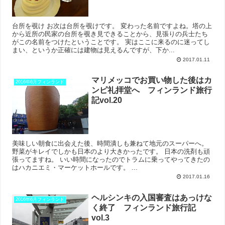
台所を覗け お次は台所を覗けです。 変わった名前ですよね。塔の上
から近所の民家の台所を覗き見できることから、見張りの兵士たち
がこの名前をつけたということです。 実はここに来るのに迷ってし
まい、というか正確には建物は見えるんですが、下か...
2017.01.11
マリメッコでお買い物した後はカ
2016年6月フィンランド
ンピ礼拝堂へ フィンランド旅行
記vol.20
美味しい朝食に出会えた後、時間潰しも兼ねて地元のスーパーへ。
野菜がキレイでしかも日本のより大きかったです。 日本の洗剤も頑
張ってますね。 いい時間になったのでトラムに乗ってやってきたの
はハカニエミ・マーケットホールです。 ...
2017.01.16
ヘルシンキの入国審査はあっけな
2016年6月フィンランド
く終了 フィンランド旅行記
vol.3