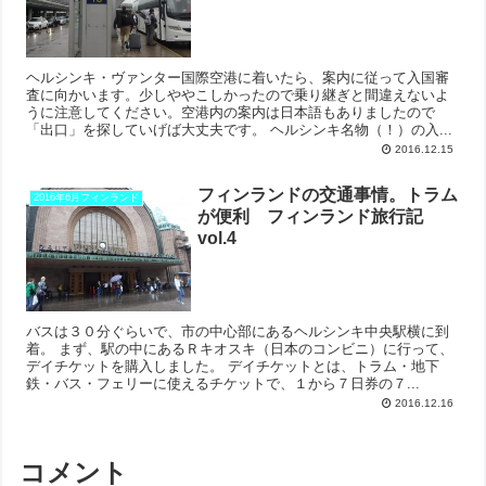
ヘルシンキ・ヴァンター国際空港に着いたら、案内に従って入国審
査に向かいます。少しややこしかったので乗り継ぎと間違えないよ
うに注意してください。空港内の案内は日本語もありましたので
「出口」を探していげば大丈夫です。 ヘルシンキ名物（！）の入...
2016.12.15
フィンランドの交通事情。トラム
2016年6月フィンランド
が便利 フィンランド旅行記
vol.4
バスは３０分ぐらいで、市の中心部にあるヘルシンキ中央駅横に到
着。 まず、駅の中にあるＲキオスキ（日本のコンビニ）に行って、
デイチケットを購入しました。 デイチケットとは、トラム・地下
鉄・バス・フェリーに使えるチケットで、１から７日券の７...
2016.12.16
コメント