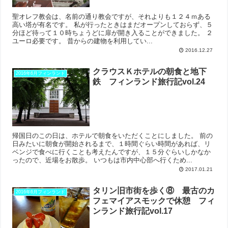
聖オレフ教会は、名前の通り教会ですが、それよりも１２４ｍある
高い塔が有名です。 私が行ったときはまだオープンしておらず、５
分ほど待って１０時ちょうどに扉が開き入ることができました。 ２
ユーロ必要です。 昔からの建物を利用してい...
2016.12.27
クラウスＫホテルの朝食と地下
2016年6月フィンランド
鉄 フィンランド旅行記vol.24
帰国日のこの日は、ホテルで朝食をいただくことにしました。 前の
日みたいに朝食が開始されるまで、１時間ぐらい時間があれば、リ
ベンジで食べに行くことも考えたんですが、１５分ぐらいしかなか
ったので、近場をお散歩。 いつもは市内中心部へ行くため...
2017.01.21
タリン旧市街を歩く⑧ 最古のカ
2016年6月フィンランド
フェマイアスモックで休憩 フィ
ンランド旅行記vol.17