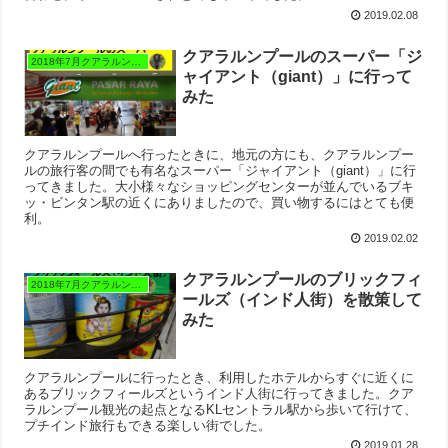
2019.02.08
クアラルンプールのスーパー「ジ
2018年7月クアラルンプール
ャイアント（giant）」に行って
みた
クアラルンプールへ行ったときに、地元の方にも、クアラルンプー
ルの旅行客の間でも有名なスーパー「ジャイアント（giant）」に行
ってきました。大小様々なショッピングセンターが並んでいるブキ
ッ・ビンタン駅の近くにありましたので、買い物するにはとても便
利。
2019.02.02
クアラルンプールのブリックフィ
2018年7月クアラルンプール
ールズ（インド人街）を散策して
みた
クアラルンプールに行ったとき、利用したホテルからすぐに近くに
あるブリックフィールズというインド人街に行ってきました。クア
ラルンプール観光の起点となるKLセントラル駅から歩いて行けて、
プチインド旅行もできる楽しい街でした。
2019.01.28