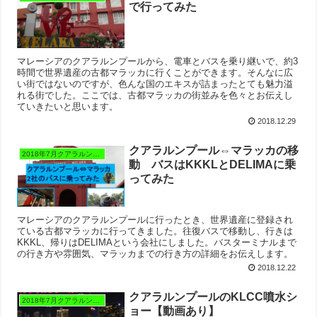
で行ってみた
マレーシアのクアラルンプールから、電車とバスを乗り継いで、約3
時間で世界遺産の古都マラッカに行くことができます。そんなに広
い街ではないのですが、色んな国のエキスが詰まったとても魅力溢
れる街でした。ここでは、古都マラッカの街並みを色々とお伝えし
ていきたいと思います。
2018.12.29
クアラルンプール⇔マラッカの移
2018年7月クアラルンプール
動 バスはKKKLとDELIMAに乗
ってみた
マレーシアのクアラルンプールに行ったとき、世界遺産に登録され
ている古都マラッカに行ってきました。往復バスで移動し、行きは
KKKL、帰りはDELIMAという会社にしました。バスターミナルまで
の行き方や雰囲気、マラッカまでの行き方の詳細をお伝えします。
2018.12.22
クアラルンプールのKLCC噴水シ
2018年7月クアラルンプール
ョー【動画あり】