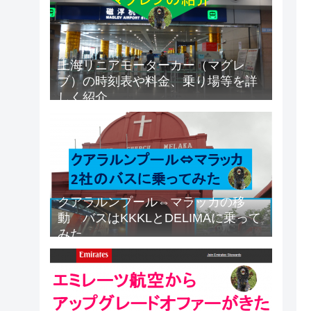
上海リニアモーターカー（マグレ
ブ）の時刻表や料金、乗り場等を詳
しく紹介
クアラルンプール⇔マラッカの移
動 バスはKKKLとDELIMAに乗って
みた