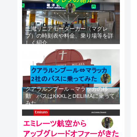
上海リニアモーターカー（マグレ
ブ）の時刻表や料金、乗り場等を詳
しく紹介
クアラルンプール⇔マラッカの移
動 バスはKKKLとDELIMAに乗って
みた