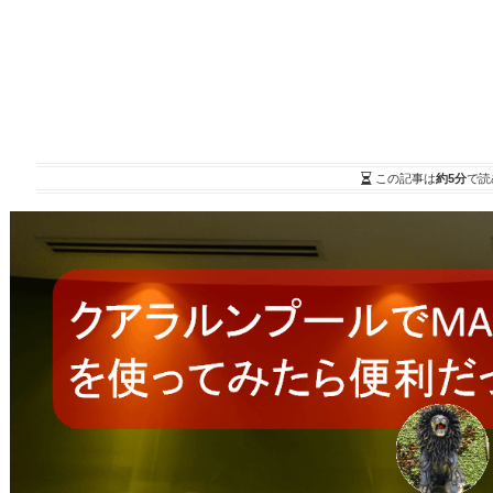
この記事は
約5分
で読