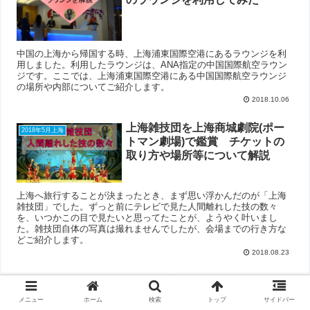
中国の上海から帰国する時、上海浦東国際空港にあるラウンジを利
用しました。利用したラウンジは、ANA指定の中国国際航空ラウン
ジです。ここでは、上海浦東国際空港にある中国国際航空ラウンジ
の場所や内部についてご紹介します。
2018.10.06
上海雑技団を上海商城劇院(ポー
2018年5月上海
トマン劇場)で鑑賞 チケットの
取り方や場所等について解説
上海へ旅行することが決まったとき、まず思い浮かんだのが「上海
雑技団」でした。ずっと前にテレビで見た人間離れした技の数々
を、いつかこの目で見たいと思ってたことが、ようやく叶いまし
た。雑技団自体の写真は撮れませんでしたが、会場までの行き方な
どご紹介します。
2018.08.23
上海の南京東路から外灘を散策
2018年5月上海
フォトジェニックな街並みを楽し
メニュー
ホーム
検索
トップ
サイドバー
んできたよ