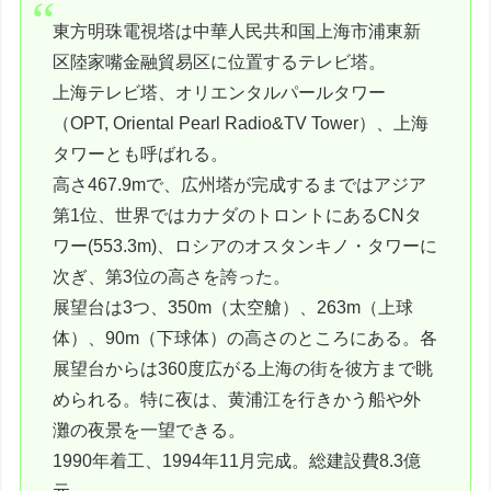
東方明珠電視塔は中華人民共和国上海市浦東新
区陸家嘴金融貿易区に位置するテレビ塔。
上海テレビ塔、オリエンタルパールタワー
（OPT, Oriental Pearl Radio&TV Tower）、上海
タワーとも呼ばれる。
高さ467.9mで、広州塔が完成するまではアジア
第1位、世界ではカナダのトロントにあるCNタ
ワー(553.3m)、ロシアのオスタンキノ・タワーに
次ぎ、第3位の高さを誇った。
展望台は3つ、350m（太空艙）、263m（上球
体）、90m（下球体）の高さのところにある。各
展望台からは360度広がる上海の街を彼方まで眺
められる。特に夜は、黄浦江を行きかう船や外
灘の夜景を一望できる。
1990年着工、1994年11月完成。総建設費8.3億