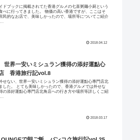
イドブックに掲載されてた香港グルメの七喜粥麺小厨という
食べに行ってきました。 物価の高い香港ですが、ここはそ
庶民的なお店で、美味しかったので、場所等についてご紹介
..
2018.04.12
 世界一安いミシュラン獲得の添好運點心
 香港旅行記vol.8
外せない、世界一安いミシュラン獲得の添好運點心專門店北
ました。 とても美味しかったので、香港グルメでは外せな
得の添好運點心專門店北角店への行き方や場所等詳しくご紹
..
2018.03.17
 LOUNGEで朝ご飯 バンコク旅行記vol.25