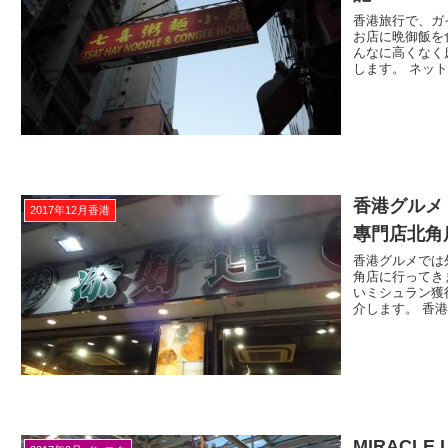
香港旅行で、ガ
お店に晩御飯を
んなに高くなく
します。 ネット.
香港グルメ
2017年12月香港
專門店北角店
香港グルメでは
角店に行ってき
いミシュラン獲
介します。 香港.
MIRACLE