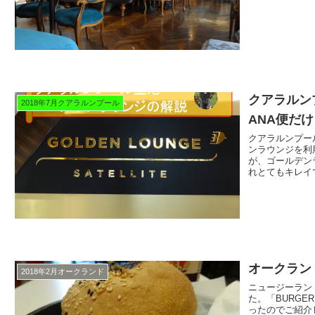
クアラルン
2018年7月クアラルンプール
ANA便だ
クアラルンプー
ンラウンジを利
が、ゴールデン
れとてもキレイ
オークラン
2018年2月オークランド
ニュージーラン
た。「BURGE
ったのでご紹介