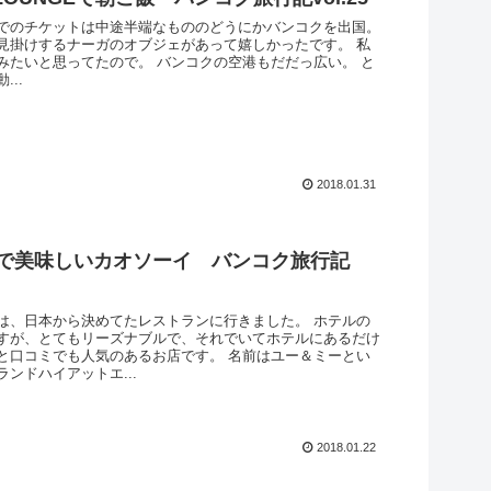
でのチケットは中途半端なもののどうにかバンコクを出国。
見掛けするナーガのオブジェがあって嬉しかったです。 私
みたいと思ってたので。 バンコクの空港もだだっ広い。 と
...
2018.01.31
で美味しいカオソーイ バンコク旅行記
は、日本から決めてたレストランに行きました。 ホテルの
すが、とてもリーズナブルで、それでいてホテルにあるだけ
と口コミでも人気のあるお店です。 名前はユー＆ミーとい
ンドハイアットエ...
2018.01.22