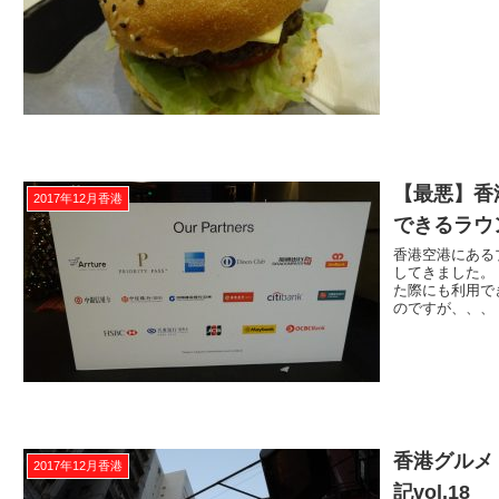
【最悪】香
2017年12月香港
できるラウ
香港空港にある
してきました。
た際にも利用で
のですが、、、 .
香港グルメ
2017年12月香港
記vol.18