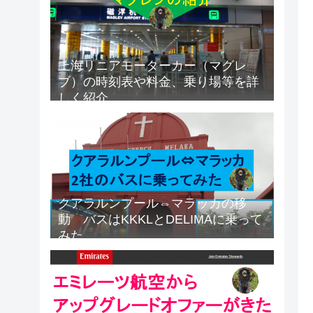
上海リニアモーターカー（マグレ
ブ）の時刻表や料金、乗り場等を詳
しく紹介
クアラルンプール⇔マラッカの移
動 バスはKKKLとDELIMAに乗って
みた