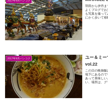
2017年9月バンコク
羽田から伊丹ま
よくブログでお
も写真を撮って
にかく歩いて移動
ユー＆ミー
2017年9月バンコク
vol.22
この日の晩御飯
地下にあるので
あって美味しい
い、場所は、グラ