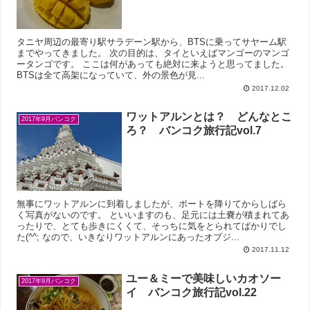
タニヤ周辺の最寄り駅サラデーン駅から、BTSに乗ってサヤーム駅
までやってきました。 次の目的は、タイといえばマンゴーのマンゴ
ータンゴです。 ここは何があっても絶対に来ようと思ってました。
BTSは全て高架になっていて、外の景色が見...
2017.12.02
ワットアルンとは？ どんなとこ
2017年9月バンコク
ろ？ バンコク旅行記vol.7
無事にワットアルンに到着しましたが、ボートを降りてからしばら
く写真がないのです。 といいますのも、足元には土嚢が積まれてあ
ったりで、とても歩きにくくて、そっちに気をとられてばかりでし
た(^^; なので、いきなりワットアルンにあったオブジ...
2017.11.12
ユー＆ミーで美味しいカオソー
2017年9月バンコク
イ バンコク旅行記vol.22