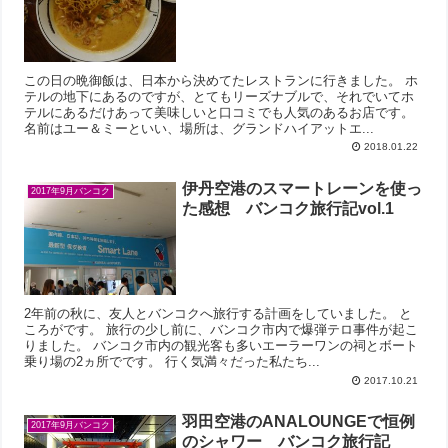
この日の晩御飯は、日本から決めてたレストランに行きました。 ホ
テルの地下にあるのですが、とてもリーズナブルで、それでいてホ
テルにあるだけあって美味しいと口コミでも人気のあるお店です。
名前はユー＆ミーといい、場所は、グランドハイアットエ...
2018.01.22
伊丹空港のスマートレーンを使っ
2017年9月バンコク
た感想 バンコク旅行記vol.1
2年前の秋に、友人とバンコクへ旅行する計画をしていました。 と
ころがです。 旅行の少し前に、バンコク市内で爆弾テロ事件が起こ
りました。 バンコク市内の観光客も多いエーラーワンの祠とボート
乗り場の2ヵ所でです。 行く気満々だった私たち...
2017.10.21
羽田空港のANALOUNGEで恒例
2017年9月バンコク
のシャワー バンコク旅行記